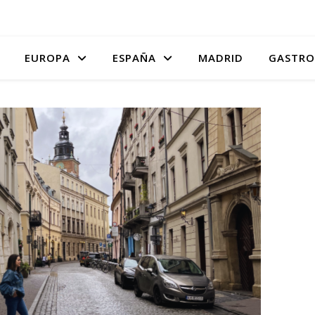
EUROPA
ESPAÑA
MADRID
GASTRO