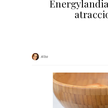
Energylandia
atracci
Alba